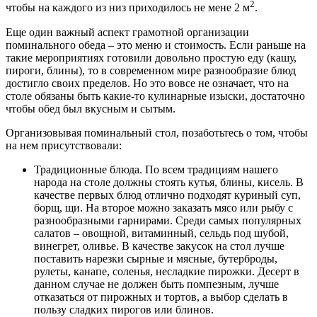
2
чтобы на каждого из низ приходилось не мене 2 м
.
Еще один важный аспект грамотной организации
поминального обеда – это меню и стоимость. Если раньше на
такие мероприятиях готовили довольно простую еду (кашу,
пироги, блины), то в современном мире разнообразие блюд
достигло своих пределов. Но это вовсе не означает, что на
столе обязаны быть какие-то кулинарные изыски, достаточно
чтобы обед был вкусным и сытым.
Организовывая поминальный стол, позаботьтесь о том, чтобы
на нем присутствовали:
Традиционные блюда. По всем традициям нашего
народа на столе должны стоять кутья, блины, кисель. В
качестве первых блюд отлично подходят куриный суп,
борщ, щи. На второе можно заказать мясо или рыбу с
разнообразными гарнирами. Среди самых популярных
салатов – овощной, витаминный, сельдь под шубой,
винегрет, оливье. В качестве закусок на стол лучше
поставить нарезки сырные и мясные, бутерброды,
рулеты, канапе, соленья, несладкие пирожки. Десерт в
данном случае не должен быть помпезным, лучше
отказаться от пирожных и тортов, а выбор сделать в
пользу сладких пирогов или блинов.