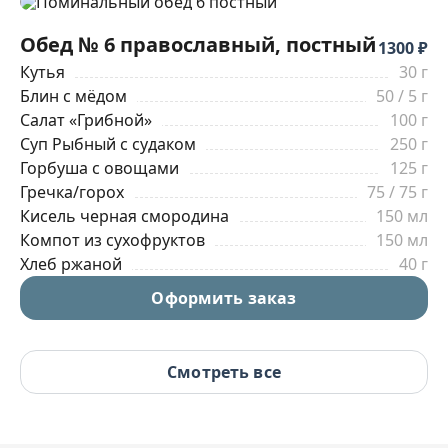
Обед № 6 православный, постный
1300 ₽
Кутья
30 г
Блин с мёдом
50 / 5 г
Салат «Грибной»
100 г
Суп Рыбный с судаком
250 г
Горбуша с овощами
125 г
Гречка/горох
75 / 75 г
Кисель черная смородина
150 мл
Компот из сухофруктов
150 мл
Хлеб ржаной
40 г
Оформить заказ
Смотреть все
Обед № 7 православный, постный
1350 ₽
Кутья
30 г