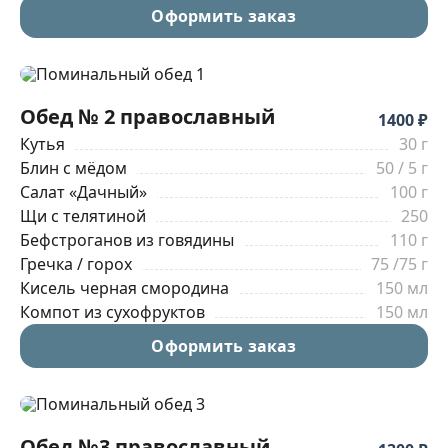
Оформить заказ
Обед № 2 православный
1400 ₽
Кутья
30 г
Блин с мёдом
50 / 5 г
Салат «Дачный»
100 г
Щи с телятиной
250
Бефстроганов из говядины
110 г
Гречка / горох
75 /75 г
Кисель черная смородина
150 мл
Компот из сухофруктов
150 мл
Оформить заказ
Обед №3 православный