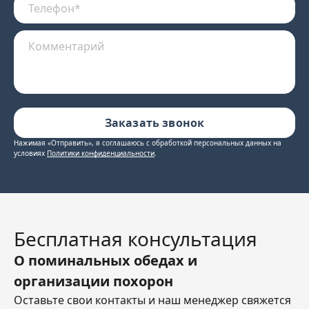
Салат «Дачный»
260 ₽
100 г
Капуста, морковь по-корейски, куриное филе, майонез, зелень
Оформить заказ
Заказать звонок
Салаты
Нажимая «Отправить», я соглашаюсь c обработкой персональных данных на
Салат «Витаминный»
200 ₽
100 г
условиях
Политики конфиденциальности
.
Капуста, перец болгарский, огурцы, масло, зелень
Оформить заказ
Бесплатная консультация
О поминальных обедах
и
организации похорон
Оставьте свои контакты и наш менеджер
свяжется