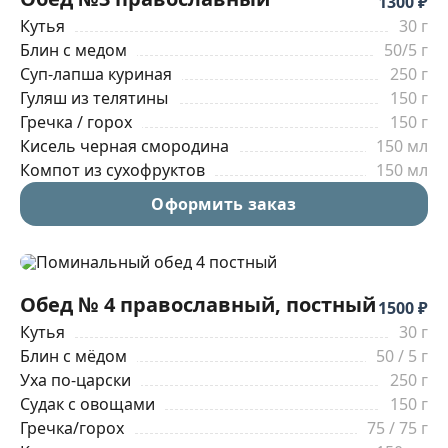
1300 ₽
Кутья
30 г
Блин с медом
50/5 г
Суп-лапша куриная
250 г
Гуляш из телятины
150 г
Гречка / горох
150 г
Кисель черная смородина
150 мл
Компот из сухофруктов
150 мл
Оформить заказ
Обед № 4 православный, постный
1500 ₽
Кутья
30 г
Блин с мёдом
50 / 5 г
Уха по-царски
250 г
Судак с овощами
150 г
Гречка/горох
75 / 75 г