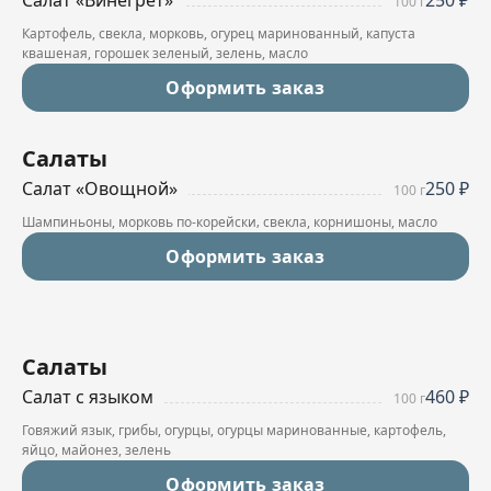
Кисель черная смородина
100 г
150 мл
Компот из сухофруктов
150 мл
Картофель, свекла, морковь, огурец маринованный, капуста
квашеная, горошек зеленый, зелень, масло
Оформить заказ
Оформить заказ
Салаты
Салат «Овощной»
250 ₽
100 г
Шампиньоны, морковь по-корейски‚ свекла, корнишоны, масло
Оформить заказ
Салаты
Салат с языком
460 ₽
100 г
Говяжий язык, грибы, огурцы, огурцы маринованные, картофель,
яйцо, майонез, зелень
Оформить заказ