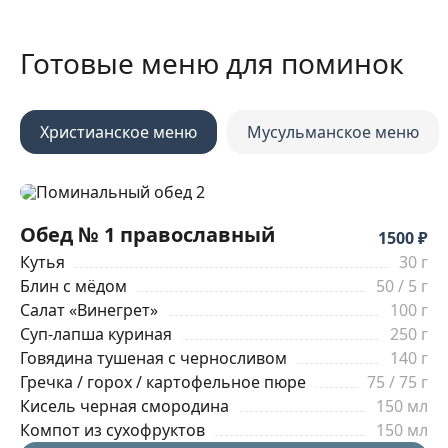
Готовые меню для поминок
Христианское меню
Мусульманское меню
Обед № 1 православный
1500 ₽
Кутья
30 г
Блин с мёдом
50 / 5 г
Салат «Винегрет»
100 г
Суп-лапша куриная
250 г
Говядина тушеная с черносливом
140 г
Гречка / горох / картофельное пюре
75 / 75 г
Кисель черная смородина
150 мл
Компот из сухофруктов
150 мл